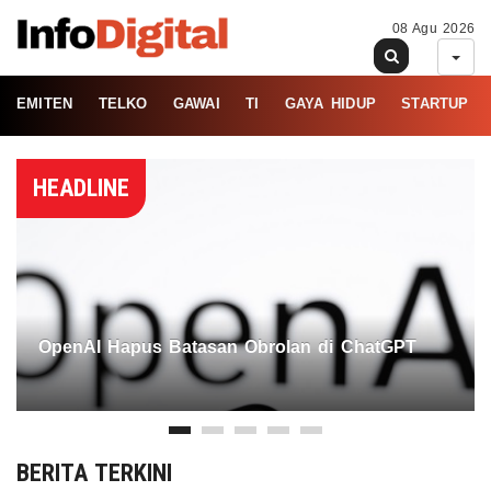
08 Agu 2026
EMITEN
TELKO
GAWAI
TI
GAYA HIDUP
STARTUP
HEADLINE
OpenAI Hapus Batasan Obrolan di ChatGPT
BERITA TERKINI