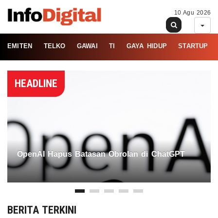
10 Agu 2026
EMITEN
TELKO
GAWAI
TI
GAYA HIDUP
STARTUP
HEADLINE
OpenAI Hapus Batasan Obrolan di ChatGPT
BERITA TERKINI