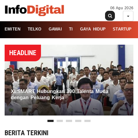
06 Agu 2026
EMITEN
TELKO
GAWAI
TI
GAYA HIDUP
STARTUP
HEADLINE
XLSMART Hubungkan 300 Talenta Muda
dengan Peluang Kerja
BERITA TERKINI