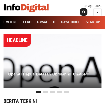
08 Agu 2026
EMITEN
TELKO
GAWAI
TI
GAYA HIDUP
STARTUP
HEADLINE
OpenAI Hapus Batasan Obrolan di ChatGPT
BERITA TERKINI