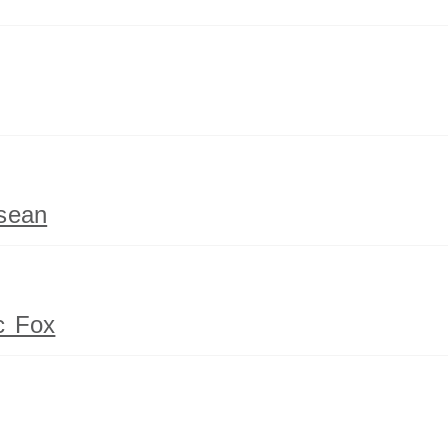
sean
c Fox