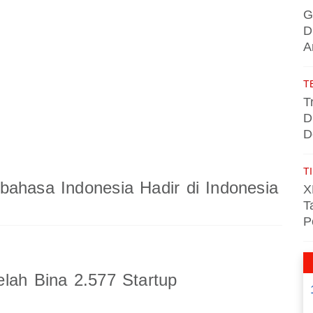
G
D
A
T
T
D
D
TI
ahasa Indonesia Hadir di Indonesia
X
T
P
lah Bina 2.577 Startup