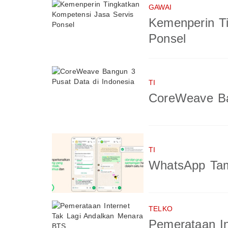
GAWAI
Kemenperin T
Ponsel
TI
CoreWeave Ba
TI
WhatsApp Tam
TELKO
Pemerataan In