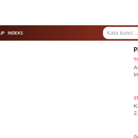
UP
INDEKS
P
TI
A
I
S
K
2
G