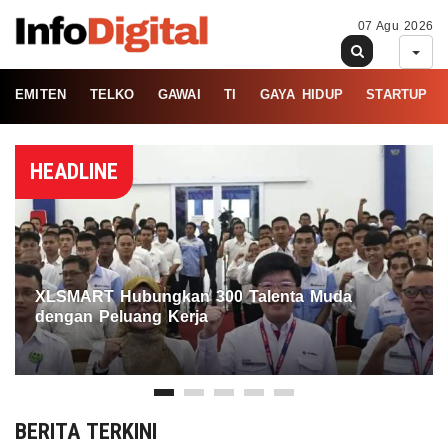
07 Agu 2026
EMITEN
TELKO
GAWAI
TI
GAYA HIDUP
STARTUP
HEADLINE
XLSMART Hubungkan 300 Talenta Muda
dengan Peluang Kerja
BERITA TERKINI