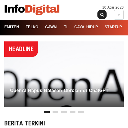
10 Agu 2026
EMITEN
TELKO
GAWAI
TI
GAYA HIDUP
STARTUP
HEADLINE
OpenAI Hapus Batasan Obrolan di ChatGPT
BERITA TERKINI