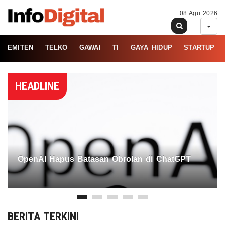
08 Agu 2026
EMITEN
TELKO
GAWAI
TI
GAYA HIDUP
STARTUP
HEADLINE
OpenAI Hapus Batasan Obrolan di ChatGPT
BERITA TERKINI