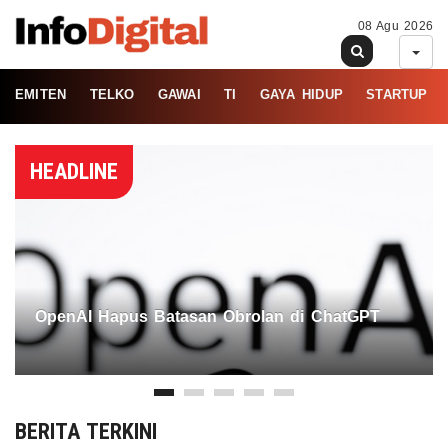
08 Agu 2026
EMITEN
TELKO
GAWAI
TI
GAYA HIDUP
STARTUP
HEADLINE
OpenAI Hapus Batasan Obrolan di ChatGPT
BERITA TERKINI