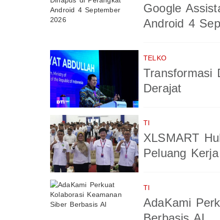
Google Assist
Android 4 Se
TELKO
Transformasi 
Derajat
TI
XLSMART Hub
Peluang Kerja
TI
AdaKami Perk
Berbasis AI