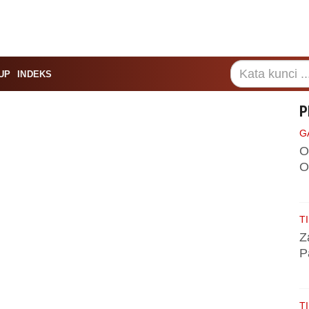
UP
INDEKS
P
G
O
O
TI
Z
P
TI