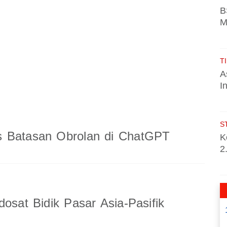
B
M
TI
A
I
S
 Batasan Obrolan di ChatGPT
K
2
dosat Bidik Pasar Asia-Pasifik