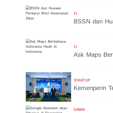
TI
BSSN dan Hua
TI
Ask Maps Berb
STARTUP
Kemenperin Te
GAWAI