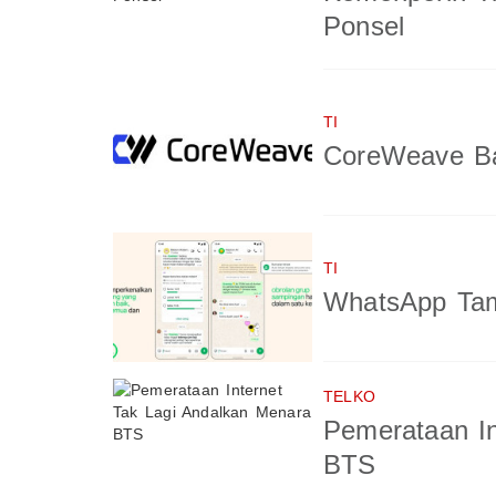
Ponsel
TI
CoreWeave Ba
TI
WhatsApp Tam
TELKO
Pemerataan In
BTS