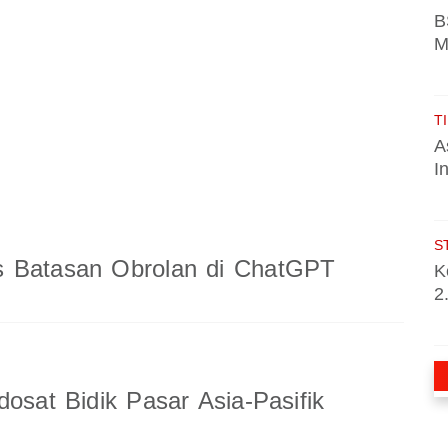
B
M
TI
A
I
S
 Batasan Obrolan di ChatGPT
K
2
dosat Bidik Pasar Asia-Pasifik