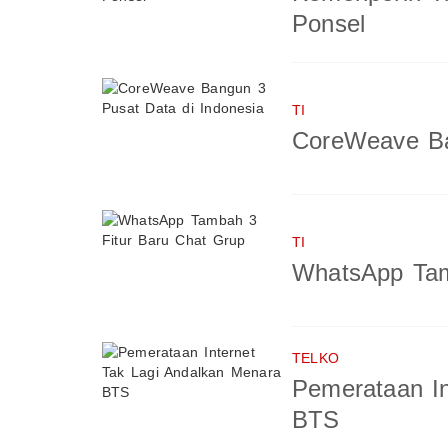
Ponsel
TI
CoreWeave Ba
TI
WhatsApp Tam
TELKO
Pemerataan In
BTS