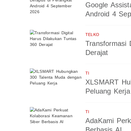
Google Assist
Android 4 Se
TELKO
Transformasi 
Derajat
TI
XLSMART Hub
Peluang Kerja
TI
AdaKami Perk
Berbasis AI