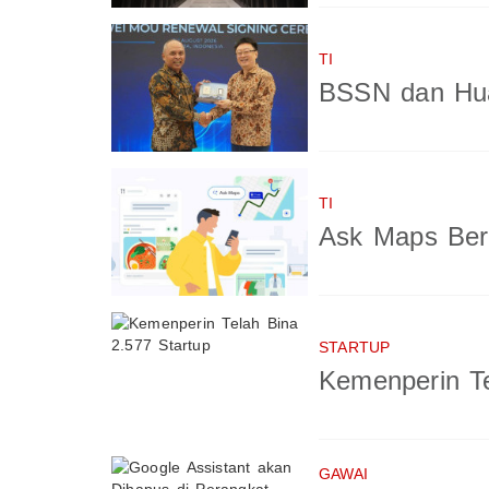
TI
BSSN dan Hua
TI
Ask Maps Berb
STARTUP
Kemenperin Te
GAWAI