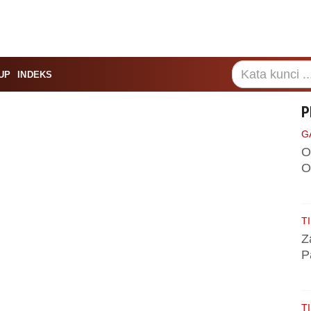
UP
INDEKS
P
G
O
O
TI
Z
P
TI