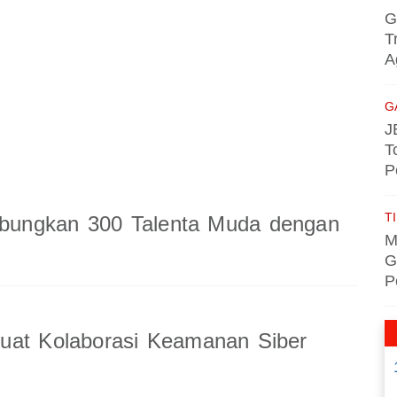
G
T
A
G
J
T
P
TI
ungkan 300 Talenta Muda dengan
M
G
P
uat Kolaborasi Keamanan Siber