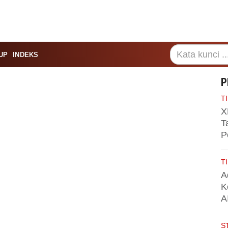
UP
INDEKS
P
TI
X
T
P
TI
A
K
A
S