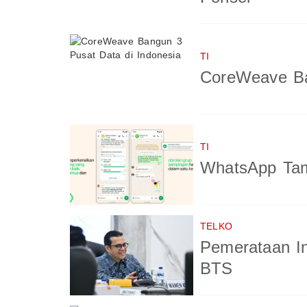
TI
CoreWeave Ba
TI
WhatsApp Tam
TELKO
Pemerataan In
BTS