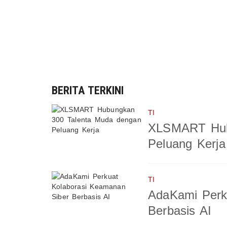
BERITA TERKINI
TI
XLSMART Hub
Peluang Kerja
TI
AdaKami Perk
Berbasis AI