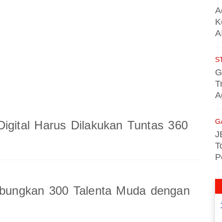
A
K
A
S
G
T
A
G
Digital Harus Dilakukan Tuntas 360
J
T
P
ungkan 300 Talenta Muda dengan