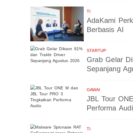
TI
AdaKami Perk
Berbasis AI
STARTUP
Grab Gelar Di
Sepanjang Ag
GAWAI
JBL Tour ONE
Performa Aud
TI