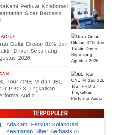
daKami Perkuat Kolaborasi
eamanan Siber Berbasis
I
TARTUP
rab Gelar Dikson 81% dan
raktir Driver Sepanjang
gustus 2026
AWAI
BL Tour ONE M dan JBL
our PRO 3 Tingkatkan
erforma Audio
TERPOPULER
AdaKami Perkuat Kolaborasi
1
Keamanan Siber Berbasis AI