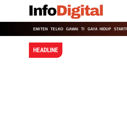
EMITEN
TELKO
GAWAI
TI
GAYA HIDUP
START
HEADLINE