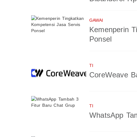
GAWAI
Kemenperin T
Ponsel
TI
CoreWeave Ba
TI
WhatsApp Tam