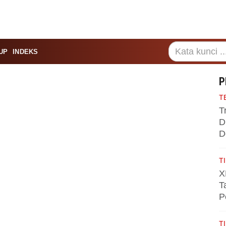
UP
INDEKS
P
T
T
D
D
TI
X
T
P
TI