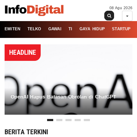
08 Agu 2026
EMITEN
TELKO
GAWAI
TI
GAYA HIDUP
STARTUP
HEADLINE
OpenAI Hapus Batasan Obrolan di ChatGPT
BERITA TERKINI