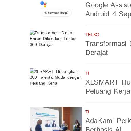
Google Assist
Android 4 Se
TELKO
Transformasi 
Derajat
TI
XLSMART Hub
Peluang Kerja
TI
AdaKami Perk
Berbasis AI