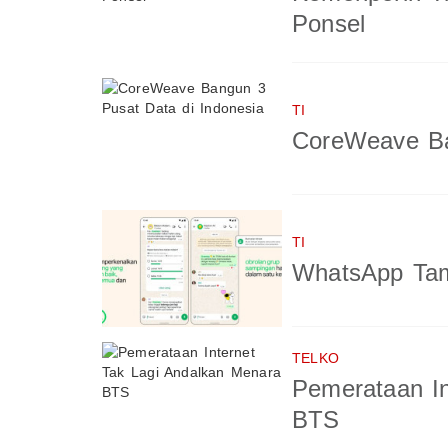
Ponsel
TI
CoreWeave Ba
TI
WhatsApp Tam
TELKO
Pemerataan In
BTS