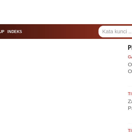
UP
INDEKS
P
G
O
O
TI
Z
P
TI