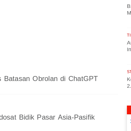
B
M
TI
A
I
S
 Batasan Obrolan di ChatGPT
K
2
dosat Bidik Pasar Asia-Pasifik