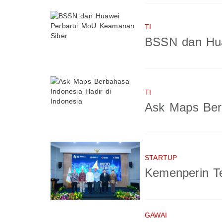
TI
BSSN dan Hua
TI
Ask Maps Berb
STARTUP
Kemenperin Te
GAWAI