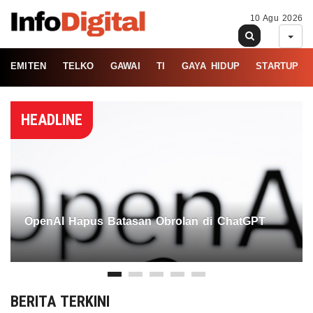
10 Agu 2026
EMITEN
TELKO
GAWAI
TI
GAYA HIDUP
STARTUP
HEADLINE
OpenAI Hapus Batasan Obrolan di ChatGPT
BERITA TERKINI