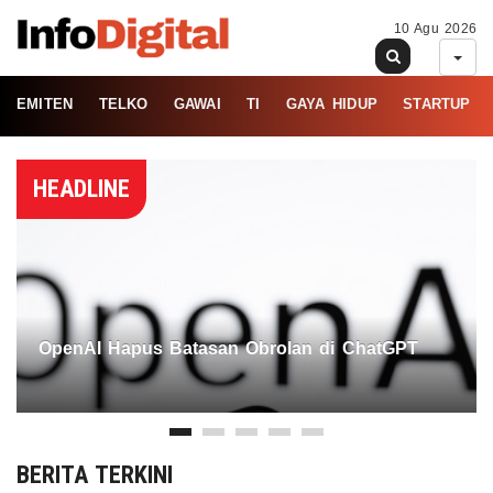
10 Agu 2026
EMITEN
TELKO
GAWAI
TI
GAYA HIDUP
STARTUP
HEADLINE
OpenAI Hapus Batasan Obrolan di ChatGPT
BERITA TERKINI