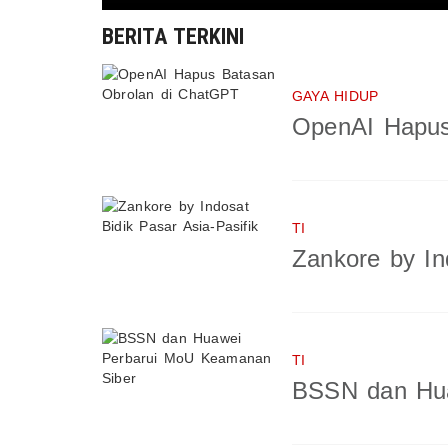
BERITA TERKINI
GAYA HIDUP
OpenAI Hapus
TI
Zankore by In
TI
BSSN dan Hua