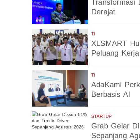
Transformasi 
Derajat
TI
XLSMART Hub
Peluang Kerja
TI
AdaKami Perk
Berbasis AI
STARTUP
Grab Gelar Di
Sepanjang Ag