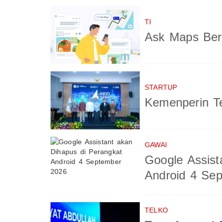
TI
Ask Maps Berb
STARTUP
Kemenperin Te
GAWAI
Google Assist
Android 4 Se
TELKO