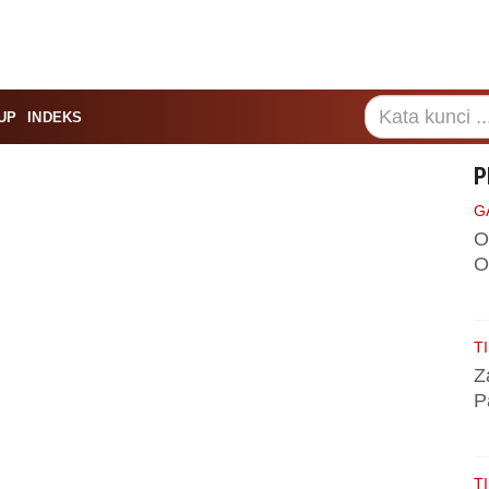
UP
INDEKS
P
G
O
O
TI
Z
P
TI