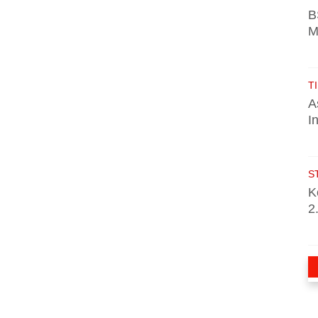
B
M
TI
A
I
S
K
2