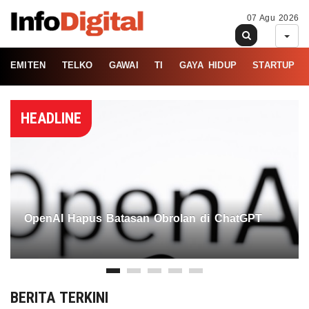
07 Agu 2026
EMITEN
TELKO
GAWAI
TI
GAYA HIDUP
STARTUP
HEADLINE
OpenAI Hapus Batasan Obrolan di ChatGPT
BERITA TERKINI