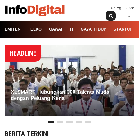
07 Agu 2026
EMITEN
TELKO
GAWAI
TI
GAYA HIDUP
STARTUP
HEADLINE
XLSMART Hubungkan 300 Talenta Muda
dengan Peluang Kerja
BERITA TERKINI