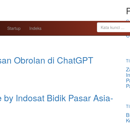
P
G
Startup
Indeks
O
C
an Obrolan di ChatGPT
TI
Z
I
P
P
 by Indosat Bidik Pasar Asia-
TI
B
K