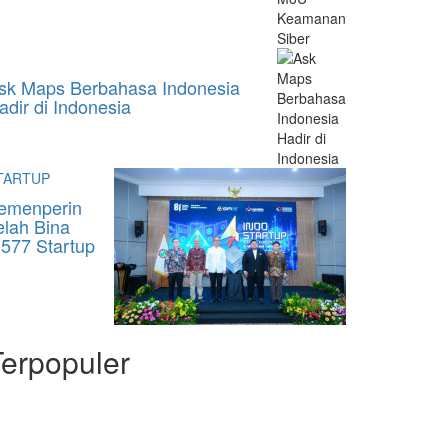
sk Maps Berbahasa Indonesia
adir di Indonesia
TARTUP
emenperin
elah Bina
.577 Startup
Terpopuler