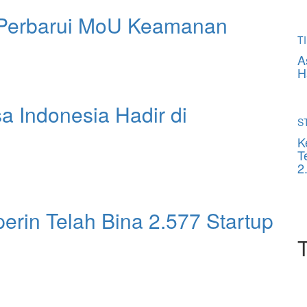
Perbarui MoU Keamanan
TI
A
H
 Indonesia Hadir di
S
K
T
2
rin Telah Bina 2.577 Startup