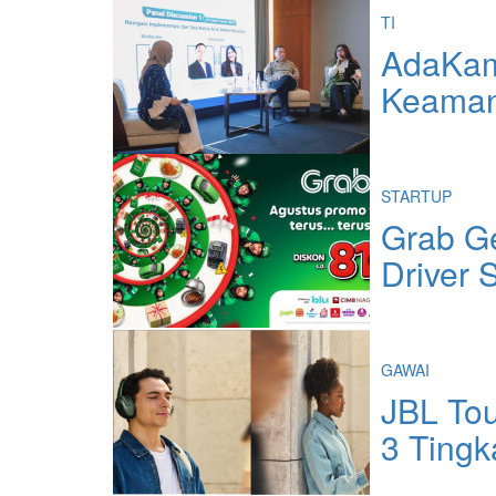
TI
AdaKami
Keaman
STARTUP
Grab Ge
Driver 
GAWAI
JBL To
3 Tingk