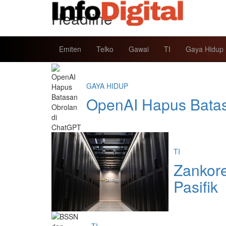
Headline
Berita Terkini
Emiten
Telko
Gawai
TI
Gaya Hidup
GAYA HIDUP
OpenAI Hapus Batas
TI
Zankore
Pasifik