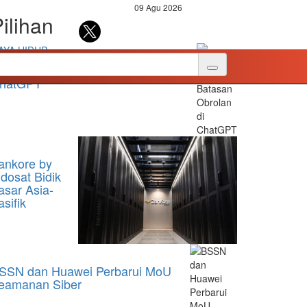
09 Agu 2026
ilihan
AYA HIDUP
penAI Hapus Batasan Obrolan di
hatGPT
ankore by
ndosat Bidik
asar Asia-
asifik
SSN dan Huawei Perbarui MoU
eamanan Siber