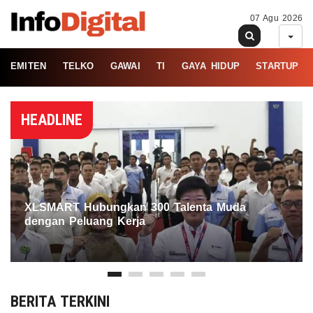
07 Agu 2026
EMITEN
TELKO
GAWAI
TI
GAYA HIDUP
STARTUP
HEADLINE
XLSMART Hubungkan 300 Talenta Muda
dengan Peluang Kerja
BERITA TERKINI