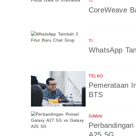
TI
CoreWeave Ba
TI
WhatsApp Tam
TELKO
Pemerataan In
BTS
GAWAI
Perbandingan
A25 5G