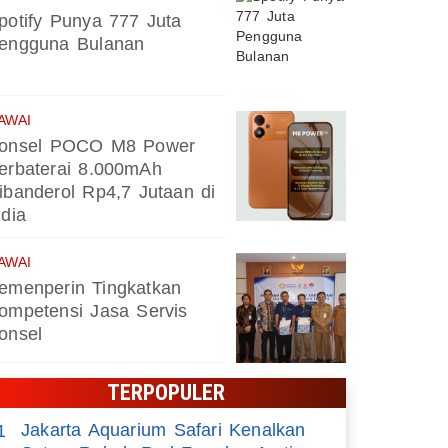
Jakarta Aquarium Safari Kenal
potify Punya 777 Juta
engguna Bulanan
Red Fox dan Arctic Fox
AWAI
onsel POCO M8 Power
erbaterai 8.000mAh
ibanderol Rp4,7 Jutaan di
ndia
AWAI
emenperin Tingkatkan
ompetensi Jasa Servis
onsel
TERPOPULER
Jakarta Aquarium Safari Kenalkan
1