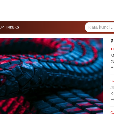
UP
INDEKS
P
TI
M
G
P
G
J
K
F
G