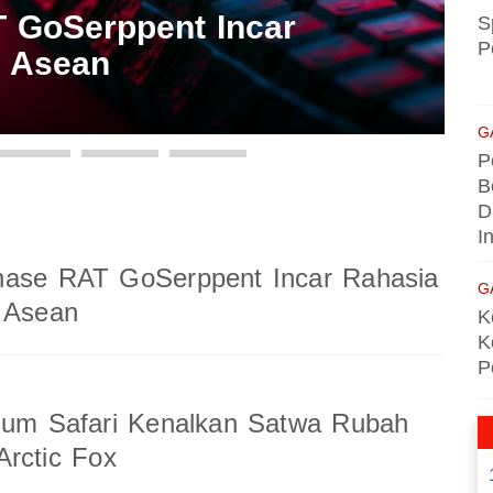
 GoSerppent Incar
S
P
i Asean
G
P
B
D
I
nase RAT GoSerppent Incar Rahasia
G
 Asean
K
K
P
ium Safari Kenalkan Satwa Rubah
rctic Fox