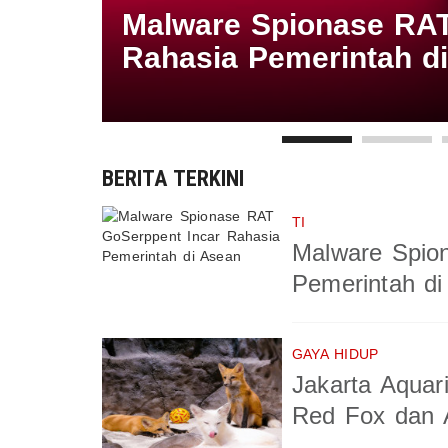
ervis
Malware Spionase RAT
Rahasia Pemerintah d
BERITA TERKINI
TI
Malware Spio
Pemerintah di
GAYA HIDUP
Jakarta Aquar
Red Fox dan A