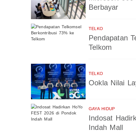
Berbayar
TELKO
Pendapatan Te
Telkom
TELKO
Ookla Nilai L
GAYA HIDUP
Indosat Hadi
Indah Mall