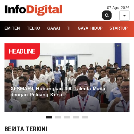
07 Agu 2026
EMITEN
TELKO
GAWAI
TI
GAYA HIDUP
STARTUP
HEADLINE
XLSMART Hubungkan 300 Talenta Muda
dengan Peluang Kerja
BERITA TERKINI