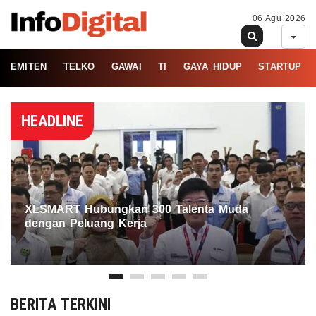
06 Agu 2026
EMITEN
TELKO
GAWAI
TI
GAYA HIDUP
STARTUP
HEADLINE
XLSMART Hubungkan 300 Talenta Muda
dengan Peluang Kerja
BERITA TERKINI