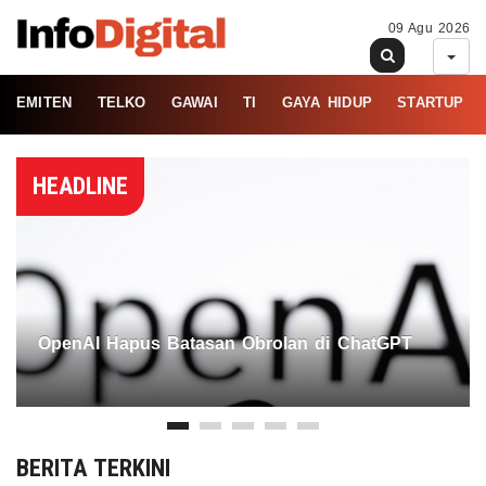
09 Agu 2026
EMITEN
TELKO
GAWAI
TI
GAYA HIDUP
STARTUP
HEADLINE
OpenAI Hapus Batasan Obrolan di ChatGPT
BERITA TERKINI