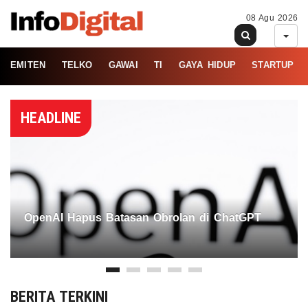
08 Agu 2026
EMITEN
TELKO
GAWAI
TI
GAYA HIDUP
STARTUP
HEADLINE
OpenAI Hapus Batasan Obrolan di ChatGPT
BERITA TERKINI