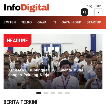
07 Agu 2026
EMITEN
TELKO
GAWAI
TI
GAYA HIDUP
STARTUP
HEADLINE
XLSMART Hubungkan 300 Talenta Muda
dengan Peluang Kerja
BERITA TERKINI