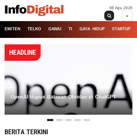
08 Agu 2026
EMITEN
TELKO
GAWAI
TI
GAYA HIDUP
STARTUP
HEADLINE
OpenAI Hapus Batasan Obrolan di ChatGPT
BERITA TERKINI