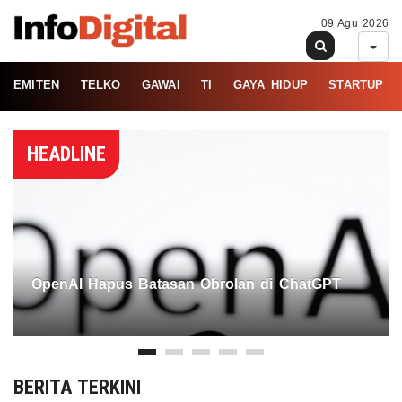
09 Agu 2026
EMITEN
TELKO
GAWAI
TI
GAYA HIDUP
STARTUP
HEADLINE
OpenAI Hapus Batasan Obrolan di ChatGPT
BERITA TERKINI