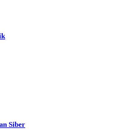
ik
n Siber