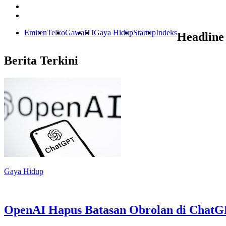
Emiten
Telko
Gawai
TI
Gaya Hidup
Startup
Indeks
Headline
Berita Terkini
Gaya Hidup
OpenAI Hapus Batasan Obrolan di Chat