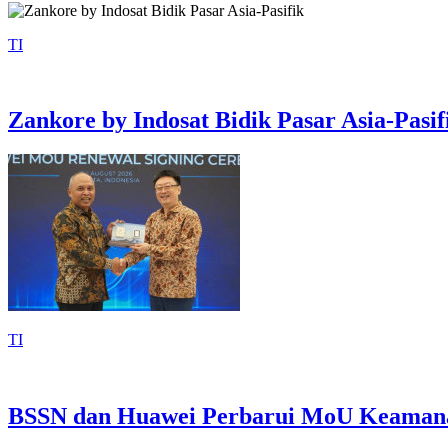
TI
Zankore by Indosat Bidik Pasar Asia-Pasif
TI
BSSN dan Huawei Perbarui MoU Keamana