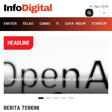
07 Agu 2026
EMITEN
TELKO
GAWAI
TI
GAYA HIDUP
STARTUP
HEADLINE
OpenAI Hapus Batasan Obrolan di ChatGPT
BERITA TERKINI